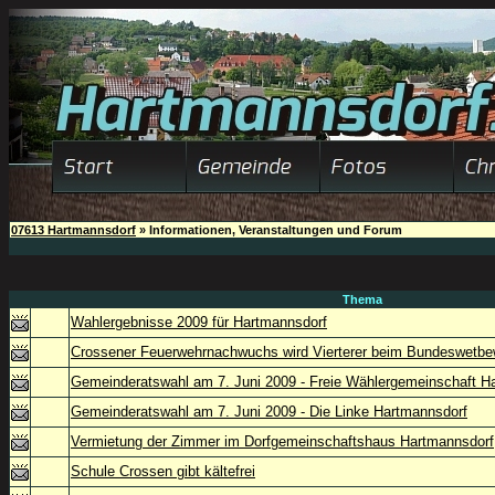
07613 Hartmannsdorf
» Informationen, Veranstaltungen und Forum
Thema
Wahlergebnisse 2009 für Hartmannsdorf
Crossener Feuerwehrnachwuchs wird Vierterer beim Bundeswetbe
Gemeinderatswahl am 7. Juni 2009 - Freie Wählergemeinschaft H
Gemeinderatswahl am 7. Juni 2009 - Die Linke Hartmannsdorf
Vermietung der Zimmer im Dorfgemeinschaftshaus Hartmannsdorf
Schule Crossen gibt kältefrei