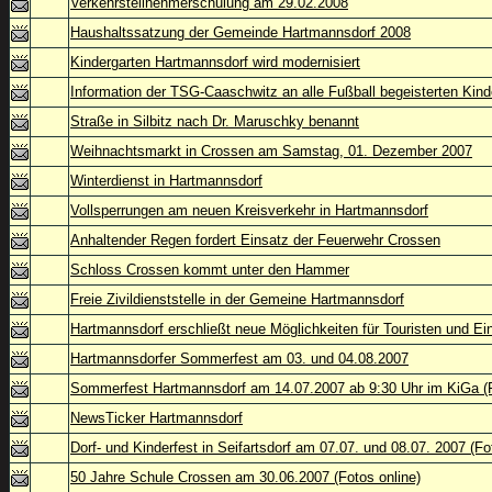
Verkehrsteilnehmerschulung am 29.02.2008
Haushaltssatzung der Gemeinde Hartmannsdorf 2008
Kindergarten Hartmannsdorf wird modernisiert
Information der TSG-Caaschwitz an alle Fußball begeisterten Kind
Straße in Silbitz nach Dr. Maruschky benannt
Weihnachtsmarkt in Crossen am Samstag, 01. Dezember 2007
Winterdienst in Hartmannsdorf
Vollsperrungen am neuen Kreisverkehr in Hartmannsdorf
Anhaltender Regen fordert Einsatz der Feuerwehr Crossen
Schloss Crossen kommt unter den Hammer
Freie Zivildienststelle in der Gemeine Hartmannsdorf
Hartmannsdorf erschließt neue Möglichkeiten für Touristen und E
Hartmannsdorfer Sommerfest am 03. und 04.08.2007
Sommerfest Hartmannsdorf am 14.07.2007 ab 9:30 Uhr im KiGa (F
NewsTicker Hartmannsdorf
Dorf- und Kinderfest in Seifartsdorf am 07.07. und 08.07. 2007 (Fo
50 Jahre Schule Crossen am 30.06.2007 (Fotos online)