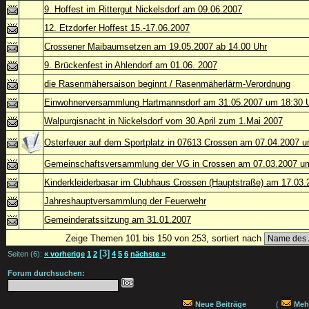
9. Hoffest im Rittergut Nickelsdorf am 09.06.2007
12. Etzdorfer Hoffest 15.-17.06.2007
Crossener Maibaumsetzen am 19.05.2007 ab 14.00 Uhr
9. Brückenfest in Ahlendorf am 01.06. 2007
die Rasenmähersaison beginnt / Rasenmäherlärm-Verordnung
Einwohnerversammlung Hartmannsdorf am 31.05.2007 um 18:30 
Walpurgisnacht in Nickelsdorf vom 30.April zum 1.Mai 2007
Osterfeuer auf dem Sportplatz in 07613 Crossen am 07.04.2007 
Gemeinschaftsversammlung der VG in Crossen am 07.03.2007 um
Kinderkleiderbasar im Clubhaus Crossen (Hauptstraße) am 17.03.
Jahreshauptversammlung der Feuerwehr
Gemeinderatssitzung am 31.01.2007
Zeige Themen 101 bis 150 von 253, sortiert nach
[3]
Seiten (6):
« vorherige
1
2
4
5
6
nächste »
Forum durchsuchen:
Neue Beiträge
(
Mehr