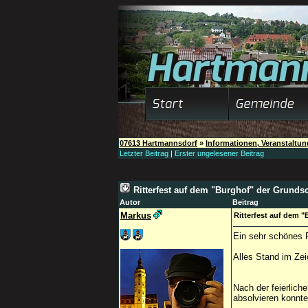
07613 Hartmannsdorf
»
Informationen, Veranstaltu
Letzter Beitrag
|
Erster ungelesener Beitrag
Ritterfest auf dem "Burghof" der Grunds
Autor
Beitrag
Markus
Ritterfest auf dem 
Ein sehr schönes F
Alles Stand im Zeic
Nach der feierlich
absolvieren konnte