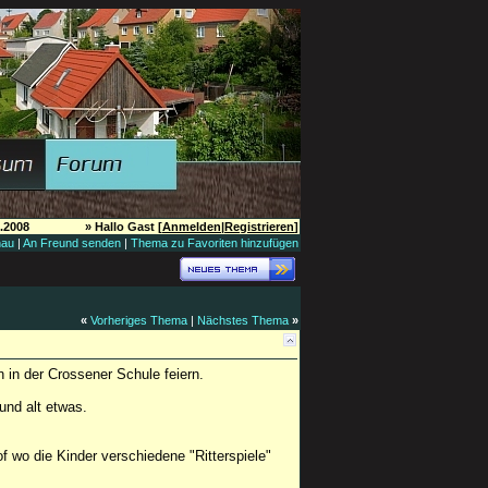
.2008
» Hallo Gast [
Anmelden
|
Registrieren
]
hau
|
An Freund senden
|
Thema zu Favoriten hinzufügen
«
Vorheriges Thema
|
Nächstes Thema
»
 in der Crossener Schule feiern.
 und alt etwas.
f wo die Kinder verschiedene "Ritterspiele"