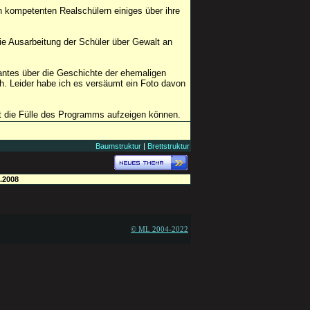
 kompetenten Realschülern einiges über ihre
die Ausarbeitung der Schüler über Gewalt an
antes über die Geschichte der ehemaligen
h. Leider habe ich es versäumt ein Foto davon
cht die Fülle des Programms aufzeigen können.
Baumstruktur
|
Brettstruktur
.2008
© ML 2004-2022