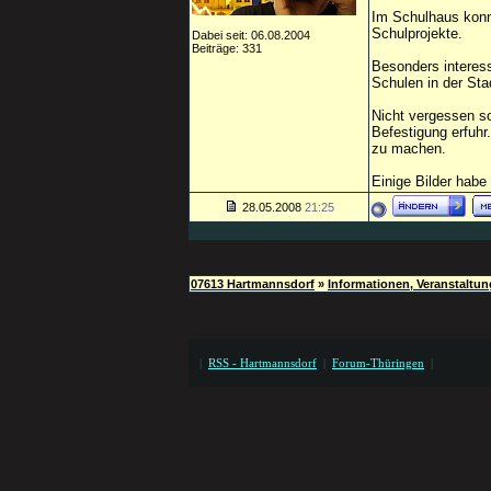
Im Schulhaus konn
Schulprojekte.
Dabei seit: 06.08.2004
Beiträge: 331
Besonders interess
Schulen in der Sta
Nicht vergessen so
Befestigung erfuhr
zu machen.
Einige Bilder habe
28.05.2008
21:25
07613 Hartmannsdorf
»
Informationen, Veranstaltu
|
RSS - Hartmannsdorf
|
Forum-Thüringen
|