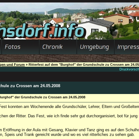
ngen und Forum
»
Ritterfest auf dem "Burghof" der Grundschule zu Crossen am 24.05
Druckvorsc
chule zu Crossen am 24.05.2008
"Burghof" der Grundschule zu Crossen am 24.05.2008
est konnten am Wochenende alle Grundschüler, Lehrer, Eltern und Großeltern
hen der Ritter. Das Fest, wie ich finde sehr gut durchorganisiert, bot für jung
en Eröffnung in der Aula mit Gesang, Klavier und Tanz ging es auf den Schulho
n, Speis und Trank gereicht wurde und wo es viel ritterliches zu sehen gab.