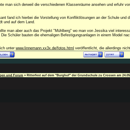
te man sich derweil die verschiedenen Klassenräume ansehen und erfuhr von
ant fand ich hierbei die Vorstellung von Konfliktlösungen an der Schule und 
dt und auf dem Land.
llte man aber auch das Projekt "Mühlberg" wo man von Jessika viel interess
. Die Schüler bauten die ehemaligen Befestigungsanlagen in einem Model nac
 ich unter
www.linnemann.xx3x.de/fotos.html
veröffentlicht, die allerdings ni
ngen und Forum
»
Ritterfest auf dem "Burghof" der Grundschule zu Crossen am 24.05