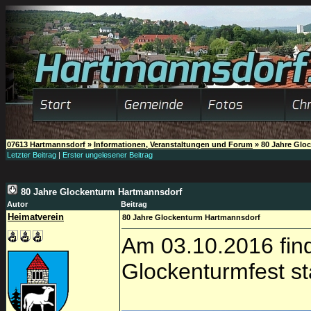
07613 Hartmannsdorf
»
Informationen, Veranstaltungen und Forum
»
80 Jahre Glo
Letzter Beitrag
|
Erster ungelesener Beitrag
80 Jahre Glockenturm Hartmannsdorf
Autor
Beitrag
Heimatverein
80 Jahre Glockenturm Hartmannsdorf
Am 03.10.2016 find
Glockenturmfest st