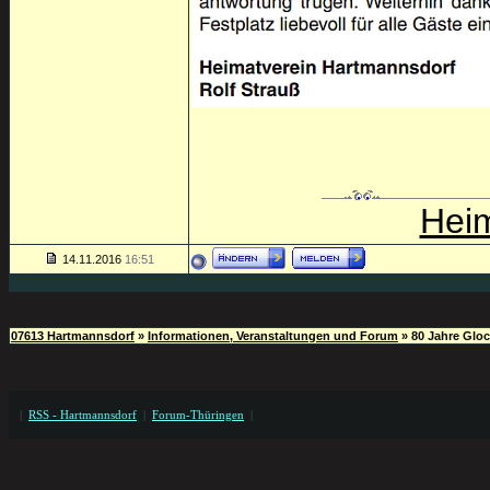
Heim
14.11.2016
16:51
07613 Hartmannsdorf
»
Informationen, Veranstaltungen und Forum
»
80 Jahre Glo
|
RSS - Hartmannsdorf
|
Forum-Thüringen
|