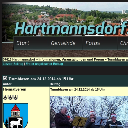
07613 Hartmannsdorf
»
Informationen, Veranstaltungen und Forum
»
Turmblasen a
Letzter Beitrag
|
Erster ungelesener Beitrag
Turmblasen am 24.12.2014 ab 15 Uhr
Autor
Beitrag
Heimatverein
Turmblasen am 24.12.2014 ab 15 Uhr