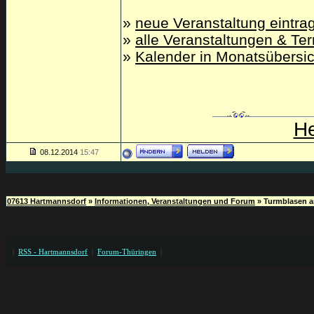
»
neue Veranstaltung eintra
»
alle Veranstaltungen & Ter
»
Kalender in Monatsübersic
He
08.12.2014
15:47
07613 Hartmannsdorf
»
Informationen, Veranstaltungen und Forum
»
Turmblasen a
|
RSS - Hartmannsdorf
|
Forum-Thüringen
|