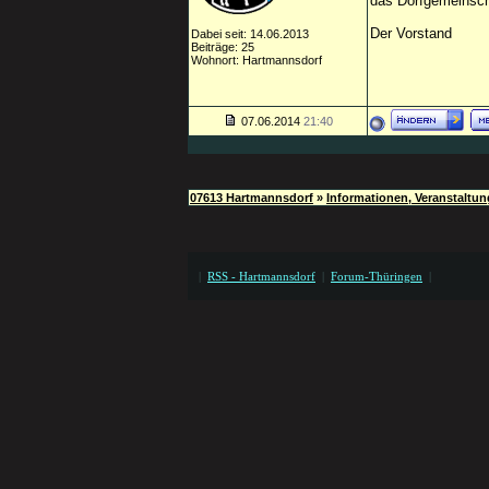
das Dorfgemeinsch
Der Vorstand
Dabei seit: 14.06.2013
Beiträge: 25
Wohnort: Hartmannsdorf
07.06.2014
21:40
07613 Hartmannsdorf
»
Informationen, Veranstaltu
|
RSS - Hartmannsdorf
|
Forum-Thüringen
|