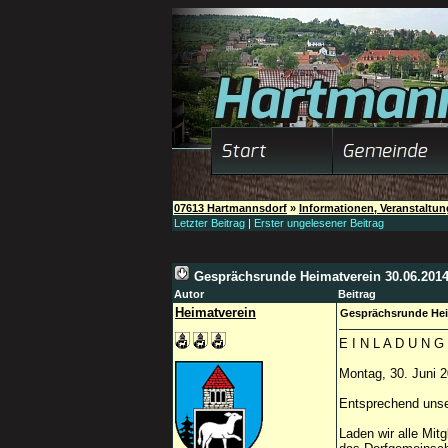
07613 Hartmannsdorf
»
Informationen, Veranstaltu
Letzter Beitrag
|
Erster ungelesener Beitrag
Gesprächsrunde Heimatverein 30.06.201
Autor
Beitrag
Heimatverein
Gesprächsrunde Hei
E I N L A D U N G
Montag, 30. Juni 
Entsprechend unser
Laden wir alle Mit