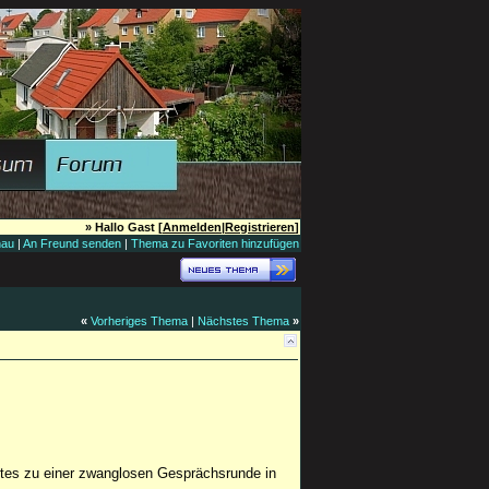
» Hallo Gast [
Anmelden
|
Registrieren
]
hau
|
An Freund senden
|
Thema zu Favoriten hinzufügen
«
Vorheriges Thema
|
Nächstes Thema
»
Ortes zu einer zwanglosen Gesprächsrunde in