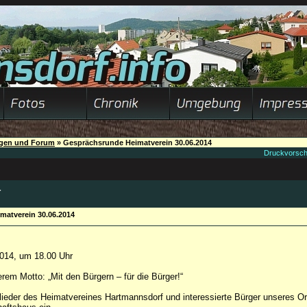
ngen und Forum
»
Gesprächsrunde Heimatverein 30.06.2014
Druckvorsc
4
matverein 30.06.2014
2014, um 18.00 Uhr
em Motto: „Mit den Bürgern – für die Bürger!“
glieder des Heimatvereines Hartmannsdorf und interessierte Bürger unseres 