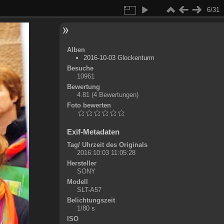
6/31
Alben
2016-10-03 Glockenturm
Besuche
10961
Bewertung
4.81
(4 Bewertungen)
Foto bewerten
Exif-Metadaten
Tag/ Uhrzeit des Originals
2016:10:03 11:05:28
Hersteller
SONY
Modell
SLT-A57
Belichtungszeit
1/80 s
ISO