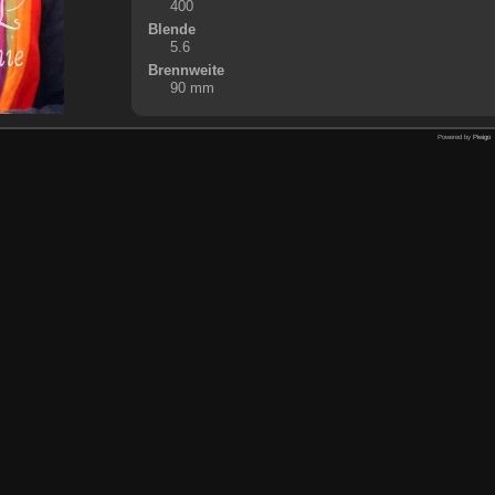
400
Blende
5.6
Brennweite
90 mm
Powered by
Piwigo