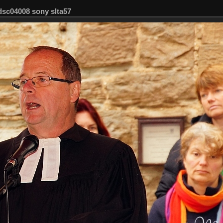
dsc04008 sony slta57