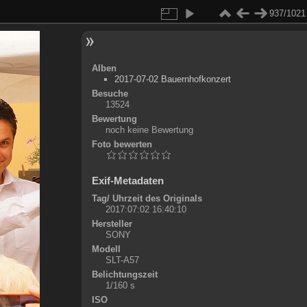
937/1021
Alben
2017-07-02 Bauernhofkonzert
Besuche
13524
Bewertung
noch keine Bewertung
Foto bewerten
Exif-Metadaten
Tag/ Uhrzeit des Originals
2017:07:02 16:40:10
Hersteller
SONY
Modell
SLT-A57
Belichtungszeit
1/160 s
ISO