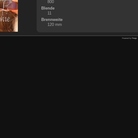
800
Blende
11
Brennweite
120 mm
Powered by
Piwigo