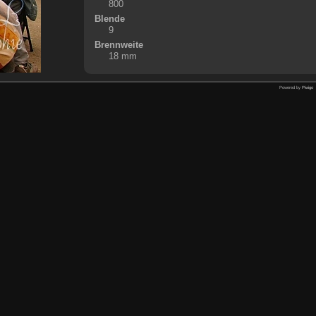
800
Blende
9
Brennweite
18 mm
Powered by
Piwigo