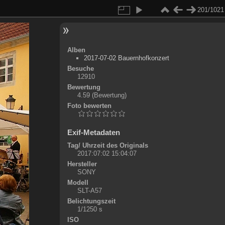
201/1021
Alben
2017-07-02 Bauernhofkonzert
Besuche
12910
Bewertung
4.59
(Bewertung)
Foto bewerten
Exif-Metadaten
Tag/ Uhrzeit des Originals
2017:07:02 15:04:07
Hersteller
SONY
Modell
SLT-A57
Belichtungszeit
1/1250 s
ISO