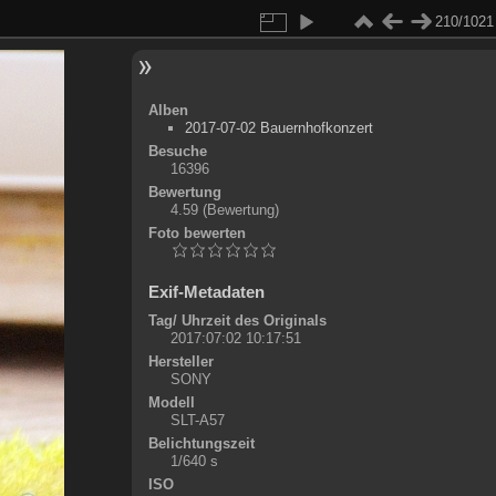
210/1021
Alben
2017-07-02 Bauernhofkonzert
Besuche
16396
Bewertung
4.59
(Bewertung)
Foto bewerten
Exif-Metadaten
Tag/ Uhrzeit des Originals
2017:07:02 10:17:51
Hersteller
SONY
Modell
SLT-A57
Belichtungszeit
1/640 s
ISO