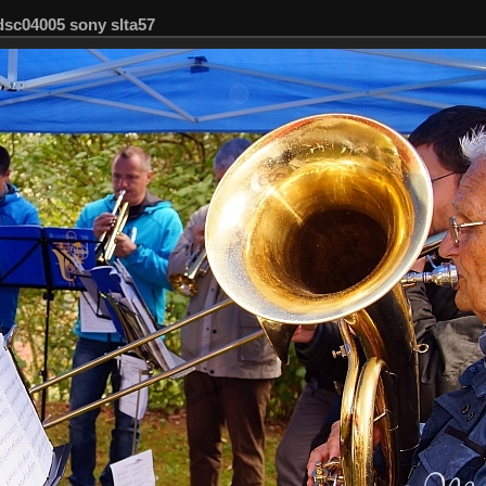
dsc04005 sony slta57