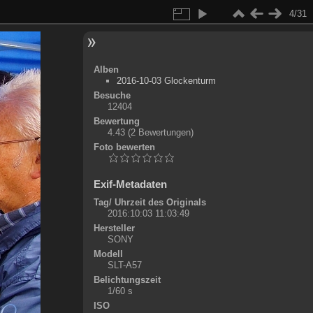
4/31
Alben
2016-10-03 Glockenturm
Besuche
12404
Bewertung
4.43
(2 Bewertungen)
Foto bewerten
Exif-Metadaten
Tag/ Uhrzeit des Originals
2016:10:03 11:03:49
Hersteller
SONY
Modell
SLT-A57
Belichtungszeit
1/60 s
ISO