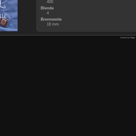
400
Blende
4
Brennweite
18 mm
Powered by
Piwigo