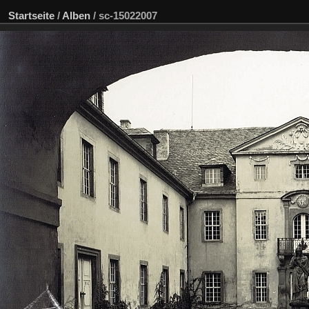
Startseite
/
Alben
/
sc-15022007