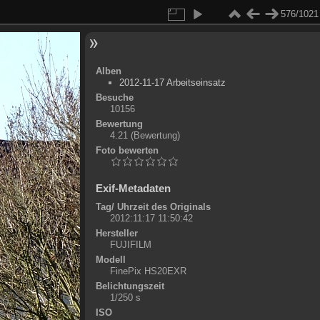
576/1021
Alben
2012-11-17 Arbeitseinsatz
Besuche
10156
Bewertung
4.21
(Bewertung)
Foto bewerten
Exif-Metadaten
Tag/ Uhrzeit des Originals
2012:11:17 11:50:42
Hersteller
FUJIFILM
Modell
FinePix HS20EXR
Belichtungszeit
1/250 s
ISO