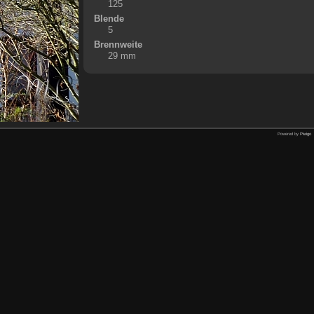
125
Blende
5
Brennweite
29 mm
Powered by
Piwigo