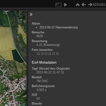
523/1021
Alben
2013-06-22 Naturwanderung
Besuche
8635
Bewertung
4.21
(Bewertung)
Foto bewerten
Exif-Metadaten
Tag/ Uhrzeit des Originals
2013:06:22 11:47:31
Modell
7M DSC
Belichtungszeit
1/323 s
ISO
50
Blende