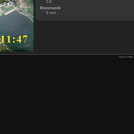
5.6
Brennweite
6 mm
Powered by
Piwigo