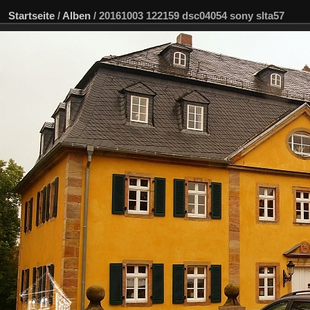
Startseite
/
Alben
/
20161003 122159 dsc04054 sony slta57