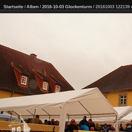
Startseite
/
Alben
/
2016-10-03 Glockenturm
/
20161003 122139 