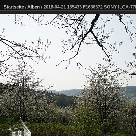
Startseite
/
Alben
/
2018-04-21 155433 F1636372 SONY ILCA-7