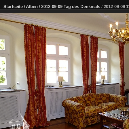
Startseite
/
Alben
/
2012-09-09 Tag des Denkmals
/
2012-09-09 