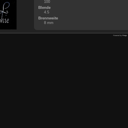
100
Blende
4.5
Brennweite
8 mm
Powered by
Piwigo