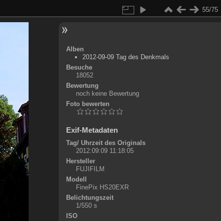
55/75
Alben
2012-09-09 Tag des Denkmals
Besuche
18052
Bewertung
noch keine Bewertung
Foto bewerten
Exif-Metadaten
Tag/ Uhrzeit des Originals
2012:09:09 11:18:05
Hersteller
FUJIFILM
Modell
FinePix HS20EXR
Belichtungszeit
1/550 s
ISO