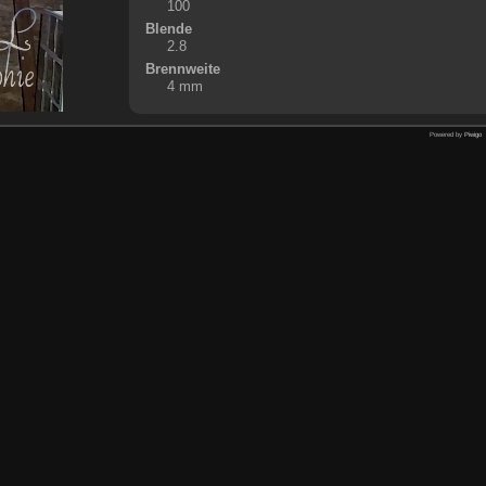
100
Blende
2.8
Brennweite
4 mm
Powered by
Piwigo