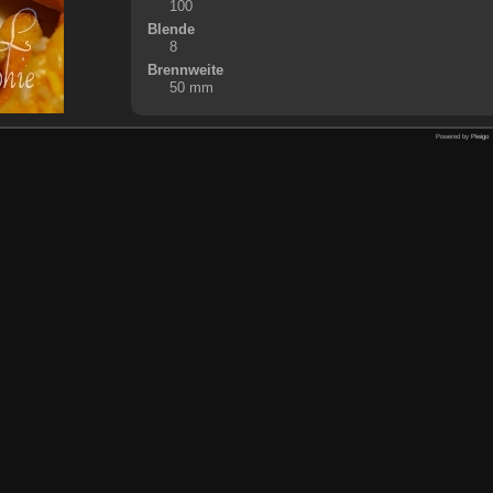
100
Blende
8
Brennweite
50 mm
Powered by
Piwigo