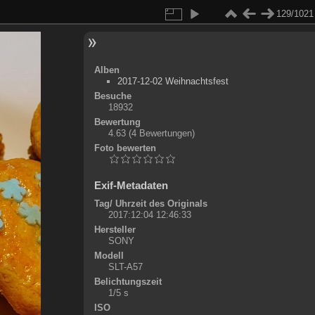
129/1021
Alben
2017-12-02 Weihnachtsfest
Besuche
18932
Bewertung
4.63
(4 Bewertungen)
Foto bewerten
Exif-Metadaten
Tag/ Uhrzeit des Originals
2017:12:04 12:46:33
Hersteller
SONY
Modell
SLT-A57
Belichtungszeit
1/5 s
ISO