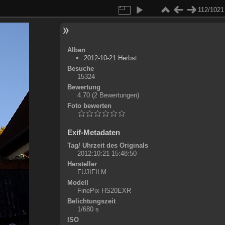
112/1021
Alben
2012-10-21 Herbst
Besuche
15324
Bewertung
4.70
(2 Bewertungen)
Foto bewerten
Exif-Metadaten
Tag/ Uhrzeit des Originals
2012:10:21 15:48:50
Hersteller
FUJIFILM
Modell
FinePix HS20EXR
Belichtungszeit
1/680 s
ISO