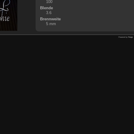
100
Blende
3.6
Brennweite
5 mm
Powered by
Piwigo