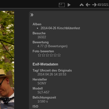
40/1021
Alben
2014-04-26 Kirschblütenfest
Besuche
16322
Bewertung
4.77
(3 Bewertungen)
Foto bewerten
Exif-Metadaten
Tag/ Uhrzeit des Originals
2014:04:26 14:10:53
Hersteller
SONY
Modell
SLT-A57
Belichtungszeit
1/160 s
ISO