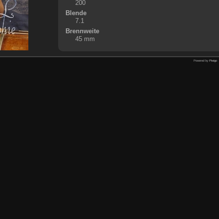
200
Blende
7.1
Brennweite
45 mm
Powered by
Piwigo