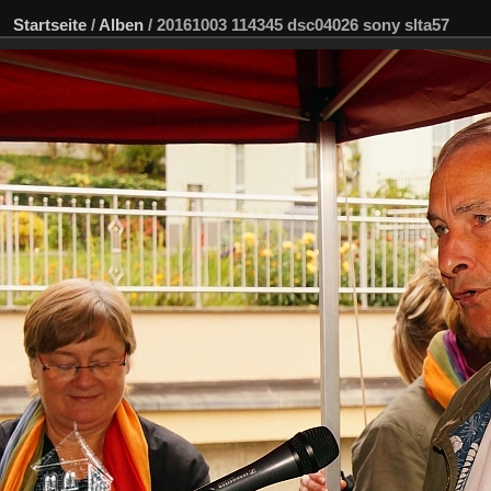
Startseite
/
Alben
/
20161003 114345 dsc04026 sony slta57