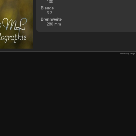
100
Blende
6.3
Brennweite
280 mm
Powered by
Piwigo