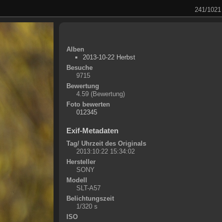
241/1021
Alben
2013-10-22 Herbst
Besuche
9715
Bewertung
4.59
(Bewertung)
Foto bewerten
Exif-Metadaten
Tag/ Uhrzeit des Originals
2013:10:22 15:34:02
Hersteller
SONY
Modell
SLT-A57
Belichtungszeit
1/320 s
ISO