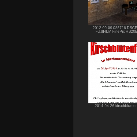
2012-09-09 085716 DSC
FUJIFILM FinePix HS20
2014-04-26 kirschblueten