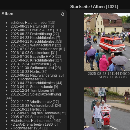
Startseite
/
Alben
[1021]
Alben
schönes Hartmannsdorf
[15]
2025-08-23 Partynacht
[46]
2025-08-23 Umzug & Fest
[131]
2025-08-22 Festeröffnung
[27]
2022-04-23 Kirschblütenfest
[7]
2018-04-21 Kirschblütenfest
[53]
2017-12-02 Weihnachtsfest
[22]
2017-07-02 Bauernhofkonzert
[81]
2016-10-03 Glockenturm
[31]
2015-07-26 Baustelle HMD
[22]
2014-04-26 Kirschblütenfest
[27]
2013-12-24 Turmblasen
[12]
2013-11-30 Weihnachtsfest
[28]
2013-10-22 Herbst
[39]
2025-08-23 141144 DSC
2013-06-22 Naturwanderung
[25]
SONY ILCA-77M2
2013 Hochwasser
[93]
2013-04-27 Kirschblütenfest
[44]
2013-04-11 Gedenkstunde
[9]
2012-12-24 Turmblasen
[8]
2012-12-01 Spielplatzeröffnung
[44]
2012-11-17 Arbeitseinsatz
[27]
2012-10-28 Wintereinbruch
[24]
2012-10-21 Herbst
[33]
2012-09-09 Tag des Denkmals
[75]
2005-07-09 Sommerfest
[5]
Historisches Hartmannsdorf
[65]
- DEFA-Dreharbeiten 1980
[6]
- Hochwasser 1954
[12]