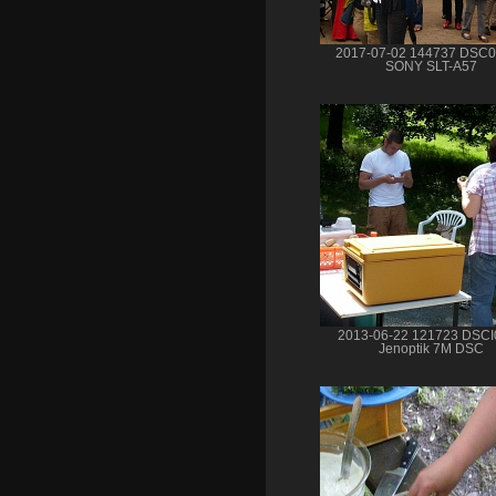
2017-07-02 144737 DSC
SONY SLT-A57
2013-06-22 121723 DSCI
Jenoptik 7M DSC