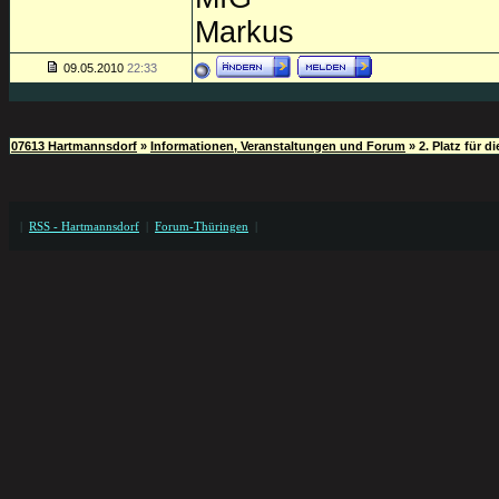
Markus
09.05.2010
22:33
07613 Hartmannsdorf
»
Informationen, Veranstaltungen und Forum
»
2. Platz für 
|
RSS - Hartmannsdorf
|
Forum-Thüringen
|