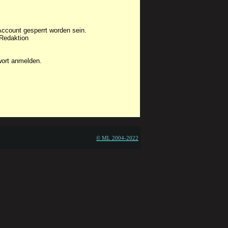
Account gesperrt worden sein.
 Redaktion
wort anmelden.
© ML 2004-2022