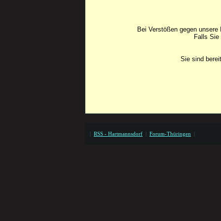
Bei Verstößen gegen unsere F
Falls Sie
Sie sind bere
|
RSS - Hartmannsdorf
|
Forum-Thüringen
|