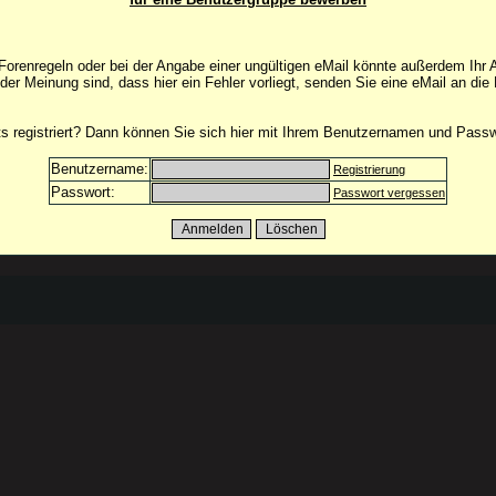
orenregeln oder bei der Angabe einer ungültigen eMail könnte außerdem Ihr 
 der Meinung sind, dass hier ein Fehler vorliegt, senden Sie eine eMail an die
its registriert? Dann können Sie sich hier mit Ihrem Benutzernamen und Pass
Benutzername:
Registrierung
Passwort:
Passwort vergessen