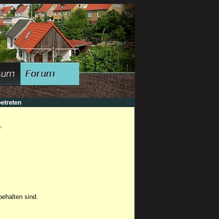
etreten
.
ehalten sind.