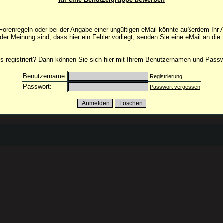
orenregeln oder bei der Angabe einer ungültigen eMail könnte außerdem Ihr 
 der Meinung sind, dass hier ein Fehler vorliegt, senden Sie eine eMail an die
its registriert? Dann können Sie sich hier mit Ihrem Benutzernamen und Pass
Benutzername:
Registrierung
Passwort:
Passwort vergessen