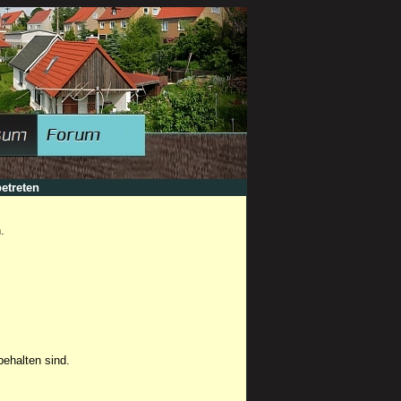
etreten
.
ehalten sind.