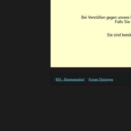
Bei Verstößen gegen unsere F
Falls Sie
Sie sind bere
|
RSS - Hartmannsdorf
|
Forum-Thüringen
|