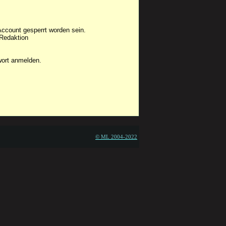
Account gesperrt worden sein.
 Redaktion
wort anmelden.
© ML 2004-2022