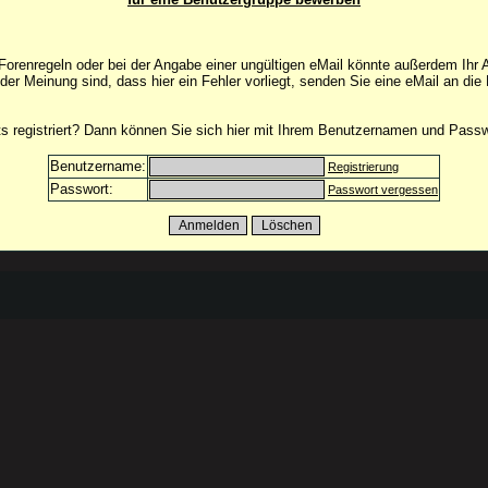
orenregeln oder bei der Angabe einer ungültigen eMail könnte außerdem Ihr 
 der Meinung sind, dass hier ein Fehler vorliegt, senden Sie eine eMail an die
its registriert? Dann können Sie sich hier mit Ihrem Benutzernamen und Pass
Benutzername:
Registrierung
Passwort:
Passwort vergessen