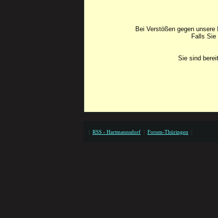
Bei Verstößen gegen unsere F
Falls Sie
Sie sind bere
|
RSS - Hartmannsdorf
|
Forum-Thüringen
|