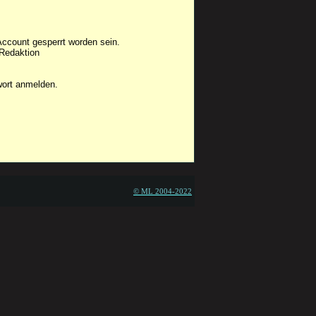
Account gesperrt worden sein.
 Redaktion
wort anmelden.
© ML 2004-2022