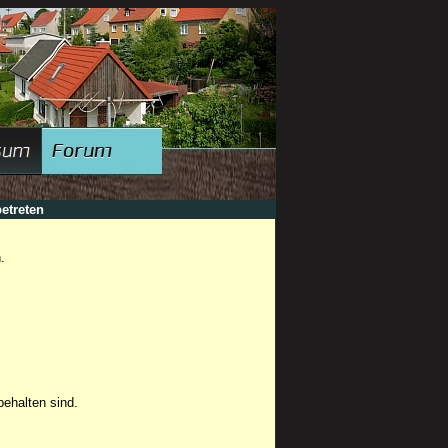
etreten
.
ehalten sind.