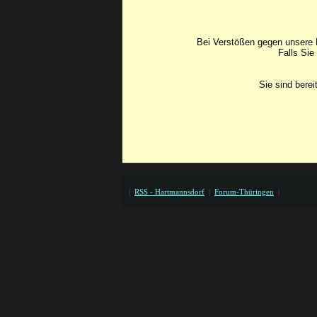
Bei Verstößen gegen unsere F
Falls Sie
Sie sind bere
|
RSS - Hartmannsdorf
|
Forum-Thüringen
|