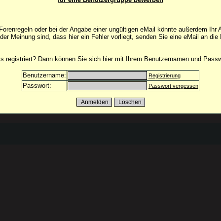
orenregeln oder bei der Angabe einer ungültigen eMail könnte außerdem Ihr 
 der Meinung sind, dass hier ein Fehler vorliegt, senden Sie eine eMail an die
its registriert? Dann können Sie sich hier mit Ihrem Benutzernamen und Pass
Benutzername:
Registrierung
Passwort:
Passwort vergessen