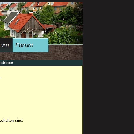
etreten
.
ehalten sind.