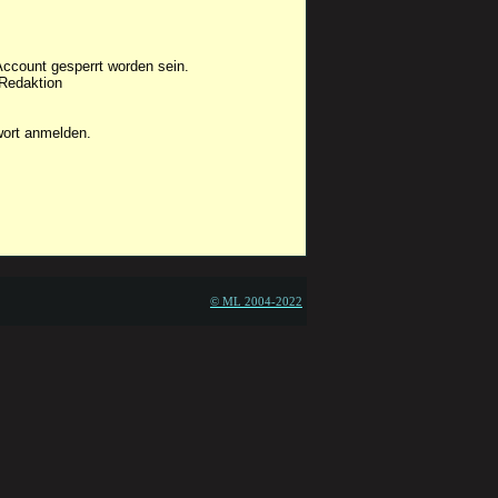
Account gesperrt worden sein.
 Redaktion
wort anmelden.
© ML 2004-2022