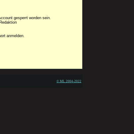
Account gesperrt worden sein.
 Redaktion
wort anmelden.
© ML 2004-2022