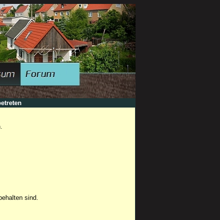
etreten
.
ehalten sind.