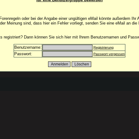
orenregeln oder bei der Angabe einer ungültigen eMail könnte außerdem Ihr 
 der Meinung sind, dass hier ein Fehler vorliegt, senden Sie eine eMail an die
its registriert? Dann können Sie sich hier mit Ihrem Benutzernamen und Pass
Benutzername:
Registrierung
Passwort:
Passwort vergessen