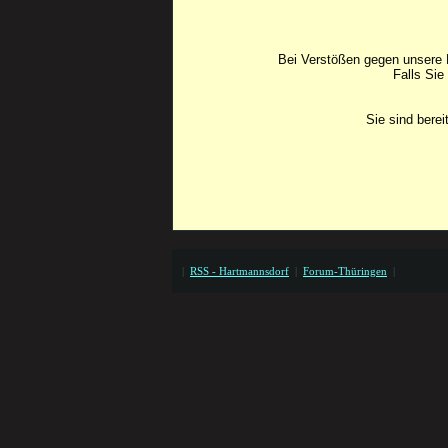
Bei Verstößen gegen unsere F
Falls Sie
Sie sind bere
|
RSS - Hartmannsdorf
|
Forum-Thüringen
|