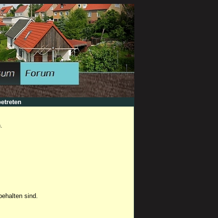
etreten
.
ehalten sind.