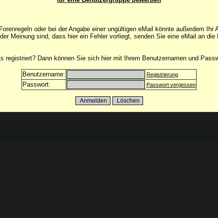
orenregeln oder bei der Angabe einer ungültigen eMail könnte außerdem Ihr 
 der Meinung sind, dass hier ein Fehler vorliegt, senden Sie eine eMail an die
its registriert? Dann können Sie sich hier mit Ihrem Benutzernamen und Pass
Benutzername:
Registrierung
Passwort:
Passwort vergessen