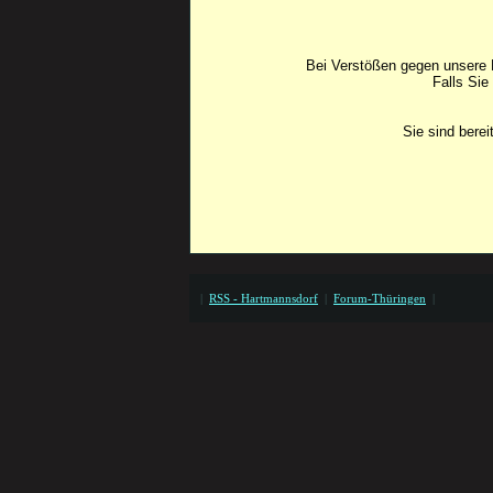
Bei Verstößen gegen unsere F
Falls Sie
Sie sind bere
|
RSS - Hartmannsdorf
|
Forum-Thüringen
|