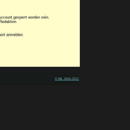
Account gesperrt worden sein.
 Redaktion
wort anmelden.
© ML 2004-2022