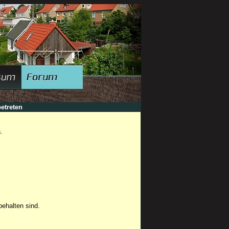
etreten
.
ehalten sind.