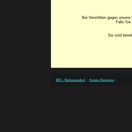
Bei Verstößen gegen unsere F
Falls Sie
Sie sind bere
|
RSS - Hartmannsdorf
|
Forum-Thüringen
|