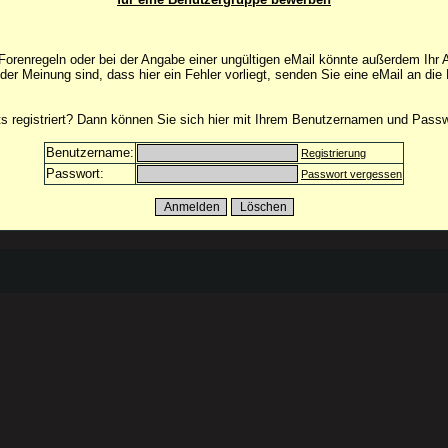
orenregeln oder bei der Angabe einer ungültigen eMail könnte außerdem Ihr 
 der Meinung sind, dass hier ein Fehler vorliegt, senden Sie eine eMail an die
its registriert? Dann können Sie sich hier mit Ihrem Benutzernamen und Pass
Benutzername:
Registrierung
Passwort:
Passwort vergessen