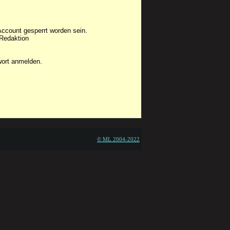
Account gesperrt worden sein.
 Redaktion
wort anmelden.
© ML 2004-2022