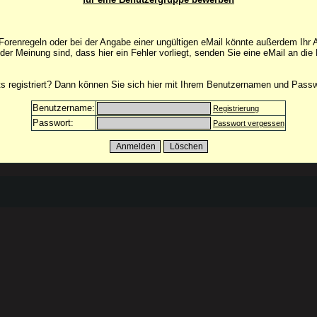
orenregeln oder bei der Angabe einer ungültigen eMail könnte außerdem Ihr 
 der Meinung sind, dass hier ein Fehler vorliegt, senden Sie eine eMail an die
its registriert? Dann können Sie sich hier mit Ihrem Benutzernamen und Pass
Benutzername:
Registrierung
Passwort:
Passwort vergessen