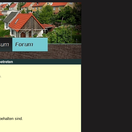
etreten
.
ehalten sind.