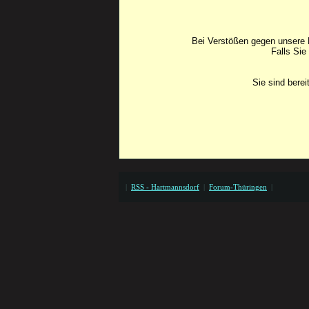
Bei Verstößen gegen unsere F
Falls Sie
Sie sind bere
|
RSS - Hartmannsdorf
|
Forum-Thüringen
|