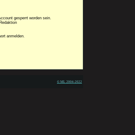
Account gesperrt worden sein.
 Redaktion
wort anmelden.
© ML 2004-2022